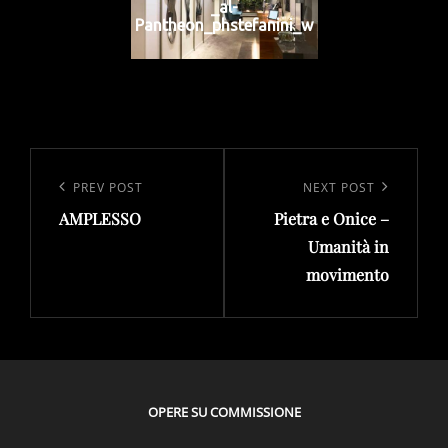
_al-
Pantheon_phstefanini_w
Navigazione
articoli
Previous
PREV POST
Next
NEXT POST
AMPLESSO
Pietra e Onice –
Post
Post
Umanità in
movimento
OPERE SU COMMISSIONE