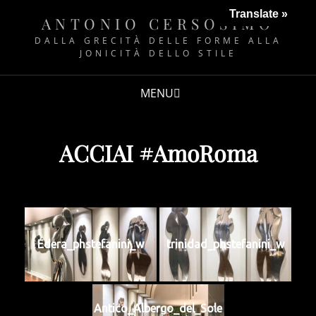
Translate »
ANTONIO CERSOSIMO
DALLA GRECITÀ DELLE FORME ALLA
JONICITÀ DELLO STILE
MENU
ACCIAI #AmoRoma
Edera_phstefanini_w
trinidad_phstefanini_w
Antico_Albergo_del_Sole