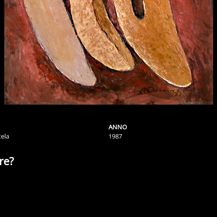
ANNO
tela
1987
re?