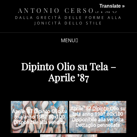
Translate »
ANTONIO CERSOSIMO
DALLA GRECITÀ DELLE FORME ALLA
JONICITÀ DELLO STILE
MENU
Dipinto Olio su Tela –
Aprile ’87
Aprile '87 Dipinto Olio su
Aprile '87 Dipinto Olio su
tela anno 1987 80x100
tela anno 1987 80x100
Disponibile alla vendita
Disponibile alla vendita
Dettaglio pennellate