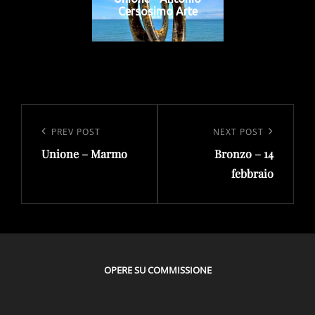
Cersosimo Arte
Navigazione
articoli
Previous
PREV POST
Next
NEXT POST
Unione – Marmo
Bronzo – 14
Post
Post
febbraio
OPERE SU COMMISSIONE